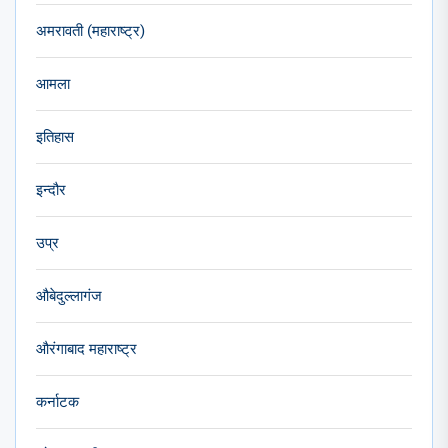
अमरावती (महाराष्ट्र)
आमला
इतिहास
इन्दौर
उप्र
औबेदुल्लागंज
औरंगाबाद महाराष्ट्र
कर्नाटक