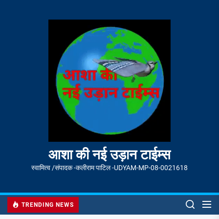
Skip
to
आशा
the
की
content
नई
उड़ान
टाईम्स
आशा की नई उड़ान टाईम्स
स्वामित्व /संपादक -कलीराम पाटिल -UDYAM-MP-08-0021618
TRENDING NEWS