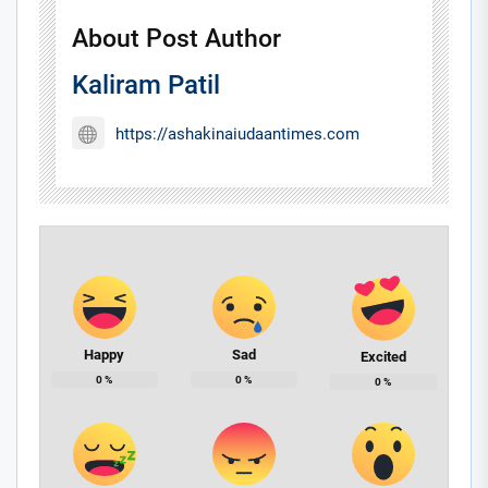
About Post Author
Kaliram Patil
https://ashakinaiudaantimes.com
Happy
Sad
Excited
0
%
0
%
0
%