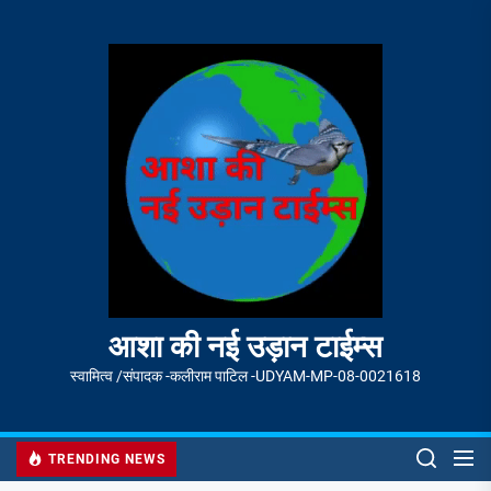
Skip
to
आशा
the
की
content
नई
उड़ान
टाईम्स
आशा की नई उड़ान टाईम्स
स्वामित्व /संपादक -कलीराम पाटिल -UDYAM-MP-08-0021618
TRENDING NEWS