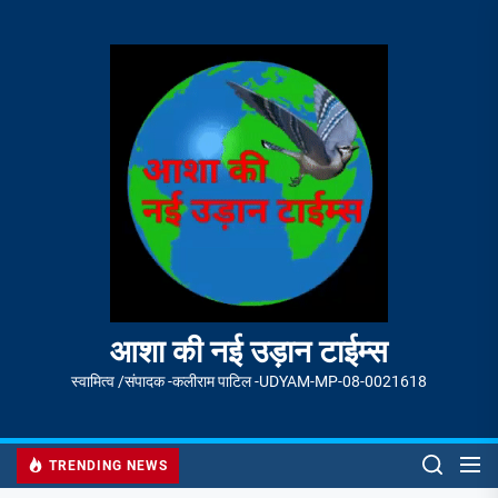
Skip
to
आशा
the
की
content
नई
उड़ान
टाईम्स
आशा की नई उड़ान टाईम्स
स्वामित्व /संपादक -कलीराम पाटिल -UDYAM-MP-08-0021618
TRENDING NEWS