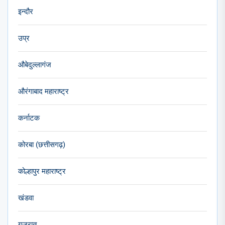
इन्दौर
उप्र
औबेदुल्लागंज
औरंगाबाद महाराष्ट्र
कर्नाटक
कोरबा (छत्तीसगढ़)
कोल्हापुर महाराष्ट्र
खंडवा
गुजरात