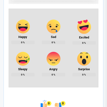
Happy
Sad
Excited
0
%
0
%
0
%
Sleepy
Angry
Surprise
0
%
0
%
0
%
0
0