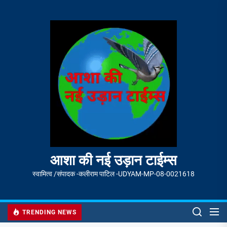
Skip
to
आशा
the
की
content
नई
उड़ान
टाईम्स
आशा की नई उड़ान टाईम्स
स्वामित्व /संपादक -कलीराम पाटिल -UDYAM-MP-08-0021618
TRENDING NEWS