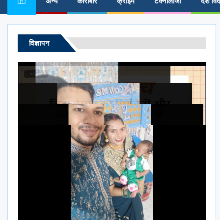
अन्य
कारोबार
क्राईम
टेक्नोलॉजी
देश विद
विज्ञापन