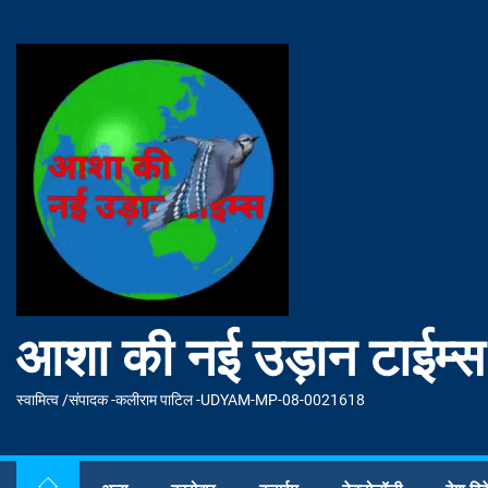
Skip
to
आशा
the
की
content
नई
उड़ान
टाईम्स
आशा की नई उड़ान टाईम्स
स्वामित्व /संपादक -कलीराम पाटिल -UDYAM-MP-08-0021618