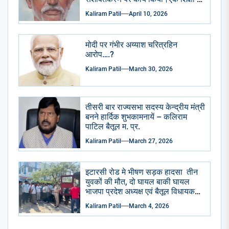
अभाव मे शुद्रो का पतन हुआ है।
Kaliram Patil
April 10, 2026
मोदी पर गंभीर अय्याश चरित्रहिन
आरोप….?
Kaliram Patil
March 30, 2026
तीसरी बार राज्यसभा सदस्य केन्द्रीय मंत्री
बनने हार्दिक शुभकामनायें – कलिराम
पाटिल बैतूल म. प्र.
Kaliram Patil
March 27, 2026
इटारसी रोड मे भीषण सड़क हादसा तीन
युवकों की मौत, दो घायल बाकी घायल
भाजपा प्रदेश अध्यक्ष एवं बैतूल विधायक
हेमंत खंडेलवाल ने जिला अस्पताल
Kaliram Patil
March 4, 2026
पहुंचकर जताया शोक घायलों के समुचित
उपचार के दिए निर्देश