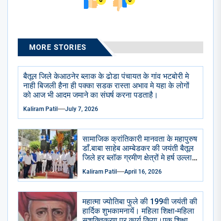
0
0
MORE STORIES
बैतूल जिले केआठनेर ब्लाक के ढोडा पंचायत के गांव भटबोरी मे
नाही बिजली हैना ही पक्का सडक रास्ता अभाव मे यहा के लोगों
को आज भी आदम जमाने का संघर्ष करना पडताहै।
Kaliram Patil
July 7, 2026
सामाजिक क्रांतिकारी मानवता के महापुरुष
डाँ.बाबा साहेब आम्बेडकर की जयंती बैतूल
जिले हर ब्लॉक ग्रमीण क्षेत्रों मे हर्ष उल्लास
से मनाई गई सभी सामाजिक राजनैतिक
Kaliram Patil
April 16, 2026
प्रमुख संगठन भाजपा आप कांग्रेसीयो ने
प्रतिमा छायाचित्र पर पुष्प माला चढाई
अभिवादन किया . केक काटा गया ढोल
महात्मा ज्योतिबा फुले की 199वी जयंती की
ढमाके साथ रैली निकाली गई।
हार्दिक शुभकामनायें। महिला शिक्षा-महिला
सशक्तिकरण पर कार्य किया।एक शिक्षा के