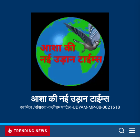
Skip
to
आशा
the
की
content
नई
उड़ान
टाईम्स
आशा की नई उड़ान टाईम्स
स्वामित्व /संपादक -कलीराम पाटिल -UDYAM-MP-08-0021618
TRENDING NEWS