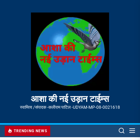
Skip
to
आशा
the
की
content
नई
उड़ान
टाईम्स
आशा की नई उड़ान टाईम्स
स्वामित्व /संपादक -कलीराम पाटिल -UDYAM-MP-08-0021618
TRENDING NEWS