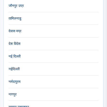
जौनपुर उप्र
तामिलनाडु
देवास मप्र
देश विदेश
नई दिल्ली
नईदिल्ली
नर्मदापुरम
नागपुर