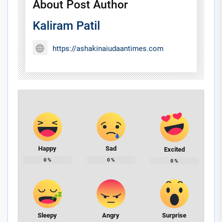
About Post Author
Kaliram Patil
https://ashakinaiudaantimes.com
Happy
Sad
Excited
0
%
0
%
0
%
Sleepy
Angry
Surprise