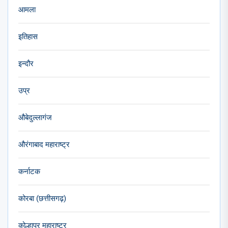
आमला
इतिहास
इन्दौर
उप्र
औबेदुल्लागंज
औरंगाबाद महाराष्ट्र
कर्नाटक
कोरबा (छत्तीसगढ़)
कोल्हापुर महाराष्ट्र