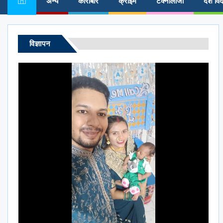
अन्य
कारोबार
क्राईम
टेक्नोलॉजी
देश विद
विज्ञापन