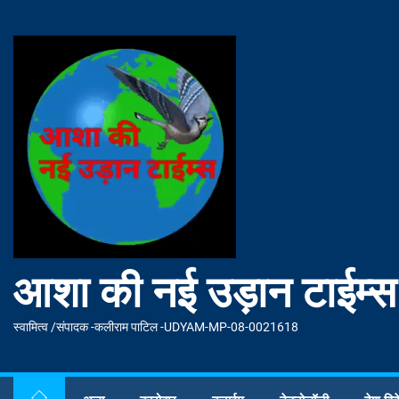
Skip
to
आशा
the
की
content
नई
उड़ान
टाईम्स
आशा की नई उड़ान टाईम्स
स्वामित्व /संपादक -कलीराम पाटिल -UDYAM-MP-08-0021618