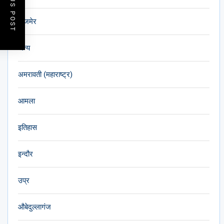
PREVIOUS POST
अजमेर
अन्य
अमरावती (महाराष्ट्र)
आमला
इतिहास
इन्दौर
उप्र
औबेदुल्लागंज