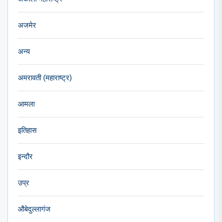
अजमेर
अन्य
अमरावती (महाराष्ट्र)
आमला
इतिहास
इन्दौर
उप्र
औबेदुल्लागंज