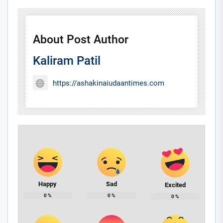
About Post Author
Kaliram Patil
https://ashakinaiudaantimes.com
Happy
Sad
Excited
0
%
0
%
0
%