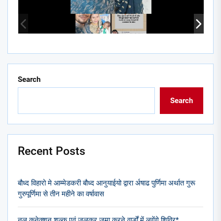
Search
Search
Recent Posts
बौध्द विहारो मे आम्मेडकरी बौध्द आनुयाईयो द्वारा र्अषाढ पुर्णिमा अर्थात गुरू
गुरुपूर्णिमा से तीन महीने का वर्षावास
नल कनेक्शन शुल्क एवं जलकर जमा करने वार्डों में लगेंगे शिविर*