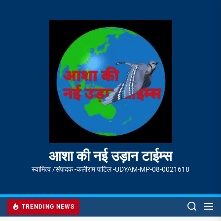
Skip
to
आशा
the
की
content
नई
उड़ान
टाईम्स
आशा की नई उड़ान टाईम्स
स्वामित्व /संपादक -कलीराम पाटिल -UDYAM-MP-08-0021618
TRENDING NEWS