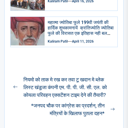
Kaliram Patil
April 16, 2026
महात्मा ज्योतिबा फुले 199वी जयंती की
हार्दिक शुभकामनायें क्रांतिज्योति ज्योतिबा
फुले की विरासत एक इतिहास नही बलकि
एक प्रेरणा है – किरण तायडे
Kaliram Patil
April 11, 2026
Post
नियमो को ताक मे रख कर तवा टू खदान मे ब्लेक
navigation
लिस्ट खंडूजा कंपनी एम. पी. पी. जी. सी. एल. को
Previous
कोयला परिवहन एक्सटेंशन टाइम देने की तैयारी?
post:
*जनपद चौक पर कांग्रेस का प्रदर्शन, तीन
Next
मंत्रियों के खिलाफ पुतला दहन*
post: