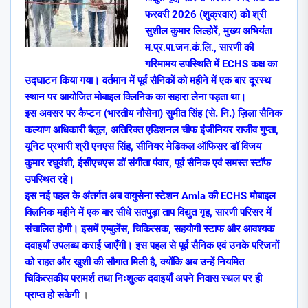
फरवरी 2026 (शुक्रवार) को श्री
सुशील कुमार लिल्‍होरें, मुख्‍य अभियंता
म.प्र.पा.जन.कं.लि., सारणी की
गरिमामय उपस्थिति में ECHS कक्ष का
उद्घाटन किया गया। वर्तमान में पूर्व सैनिकों को महीने में एक बार दूरस्थ
स्थान पर आयोजित मोबाइल क्लिनिक का सहारा लेना पड़ता था।
इस अवसर पर कैप्टन (भारतीय नौसेना) सुमीत सिंह (से. नि.) ज़िला सैनिक
कल्याण अधिकारी बैतूल, अतिरिक्त एडिशनल चीफ इंजीनियर राजीव गुप्ता,
यूनिट प्रभारी श्री एनएस सिंह, सीनियर मेडिकल ऑफिसर डॉ विजय
कुमार रघुवंशी, ईसीएचएस डॉ संगीता पंवार, पूर्व सैनिक एवं समस्‍त स्‍टॉफ
उपस्थित रहे।
इस नई पहल के अंतर्गत अब वायुसेना स्टेशन Amla की ECHS मोबाइल
क्लिनिक महीने में एक बार सीधे सतपुड़ा ताप विद्युत गृह, सारणी परिसर में
संचालित होगी। इसमें एम्बुलेंस, चिकित्सक, सहयोगी स्टाफ और आवश्यक
दवाइयाँ उपलब्ध कराई जाएँगी। इस पहल से पूर्व सैनिक एवं उनके परिजनों
को राहत और खुशी की सौगात मिली है, क्योंकि अब उन्हें नियमित
चिकित्सकीय परामर्श तथा निःशुल्क दवाइयाँ अपने निवास स्थल पर ही
प्राप्त हो सकेगी
।