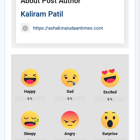
About Post Author
Kaliram Patil
https://ashakinaiudaantimes.com
Happy
Sad
Excited
0
%
0
%
0
%
Sleepy
Angry
Surprise