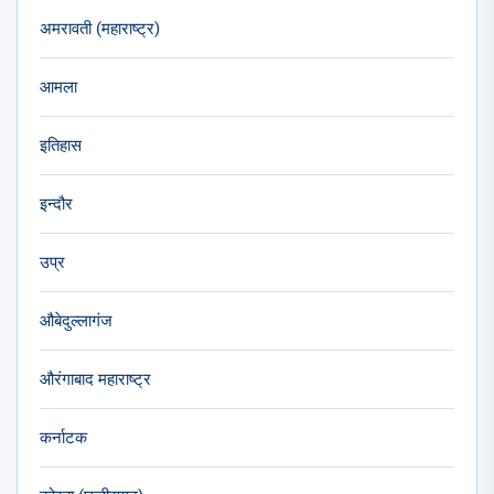
अमरावती (महाराष्ट्र)
आमला
इतिहास
इन्दौर
उप्र
औबेदुल्लागंज
औरंगाबाद महाराष्ट्र
कर्नाटक