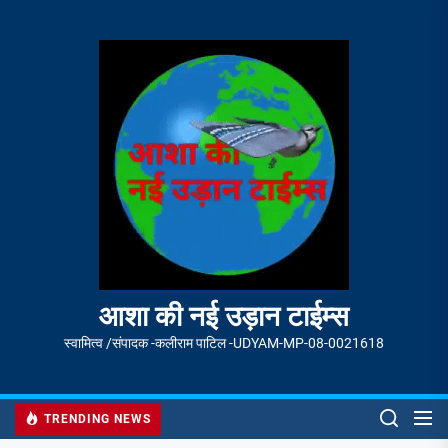
Skip
to
आशा
the
की
content
नई
उड़ान
टाईम्स
आशा की नई उड़ान टाईम्स
स्वामित्व /संपादक -कलीराम पाटिल -UDYAM-MP-08-0021618
TRENDING NEWS