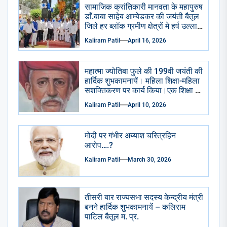
सामाजिक क्रांतिकारी मानवता के महापुरुष
डाँ.बाबा साहेब आम्बेडकर की जयंती बैतूल
जिले हर ब्लॉक ग्रमीण क्षेत्रों मे हर्ष उल्लास
से मनाई गई सभी सामाजिक राजनैतिक
Kaliram Patil
April 16, 2026
प्रमुख संगठन भाजपा आप कांग्रेसीयो ने
प्रतिमा छायाचित्र पर पुष्प माला चढाई
अभिवादन किया . केक काटा गया ढोल
महात्मा ज्योतिबा फुले की 199वी जयंती की
ढमाके साथ रैली निकाली गई।
हार्दिक शुभकामनायें। महिला शिक्षा-महिला
सशक्तिकरण पर कार्य किया।एक शिक्षा के
अभाव मे शुद्रो का पतन हुआ है।
Kaliram Patil
April 10, 2026
मोदी पर गंभीर अय्याश चरित्रहिन
आरोप….?
Kaliram Patil
March 30, 2026
तीसरी बार राज्यसभा सदस्य केन्द्रीय मंत्री
बनने हार्दिक शुभकामनायें – कलिराम
पाटिल बैतूल म. प्र.