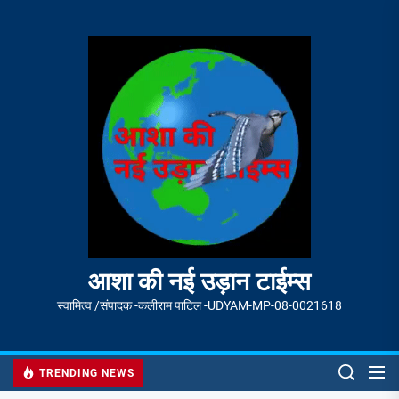
Skip
to
आशा
the
की
content
नई
उड़ान
टाईम्स
आशा की नई उड़ान टाईम्स
स्वामित्व /संपादक -कलीराम पाटिल -UDYAM-MP-08-0021618
TRENDING NEWS