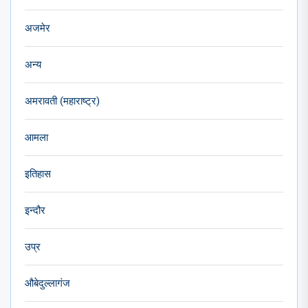
अजमेर
अन्य
अमरावती (महाराष्ट्र)
आमला
इतिहास
इन्दौर
उप्र
औबेदुल्लागंज