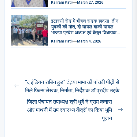
Kaliram Patil
March 27, 2026
इटारसी रोड मे भीषण सड़क हादसा तीन
युवकों की मौत, दो घायल बाकी घायल
भाजपा प्रदेश अध्यक्ष एवं बैतूल विधायक
हेमंत खंडेलवाल ने जिला अस्पताल
Kaliram Patil
March 4, 2026
पहुंचकर जताया शोक घायलों के समुचित
उपचार के दिए निर्देश
Post
“द इंडियन राबिन हुड” टंट्या मामा की पांचवी पीढ़ी से
navigation
Previous
मिले फिल्म लेखक, निर्माता, निर्देशक डॉ प्रदीप उइके
post:
जिला पंचायत उपाध्यक्ष श्री धुर्वे ने ग्राम कनारा
और माथनी में उप स्वास्थ्य केंद्रों का किया भूमि
Next
पूजन
post: