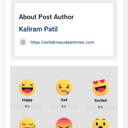
About Post Author
Kaliram Patil
https://ashakinaiudaantimes.com
Happy
Sad
Excited
0
%
0
%
0
%