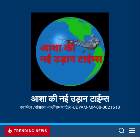
Skip
to
आशा
the
की
content
नई
उड़ान
टाईम्स
आशा की नई उड़ान टाईम्स
स्वामित्व /संपादक -कलीराम पाटिल -UDYAM-MP-08-0021618
TRENDING NEWS