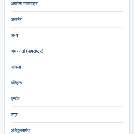
अकोला महाराष्ट्र
अजमेर
अन्य
अमरावती (महाराष्ट्र)
आमला
इतिहास
इन्दौर
उप्र
औबेदुल्लागंज