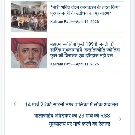
*नारी शक्ति वंदन कार्यक्रम के तहत किया
प्रधानमंत्री के उद्बोधन का प्रसारण*
Kaliram Patil
April 16, 2026
महात्मा ज्योतिबा फुले 199वी जयंती की
हार्दिक शुभकामनायें क्रांतिज्योति ज्योतिबा
फुले की विरासत एक इतिहास नही बलकि
एक प्रेरणा है – किरण तायडे
Kaliram Patil
April 11, 2026
Post
14 मार्च 26को सारनी नगर पालिका मे लोक अदालत
Previous
navigation
बालासाहेब अंबेडकर का 23 मार्च को RSS
post:
Next
मुख्यालय पर मार्च करने का ऐलान!
post: