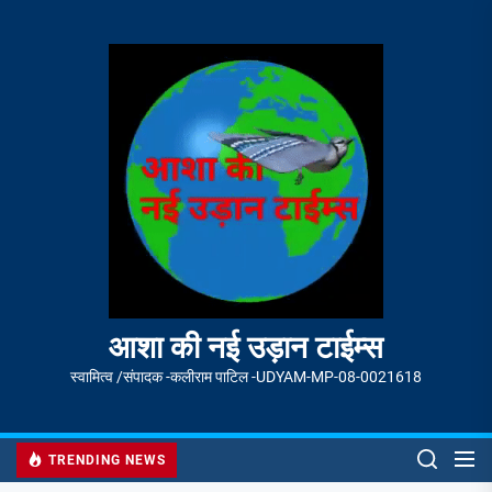
Skip
to
आशा
the
की
content
नई
उड़ान
टाईम्स
आशा की नई उड़ान टाईम्स
स्वामित्व /संपादक -कलीराम पाटिल -UDYAM-MP-08-0021618
TRENDING NEWS