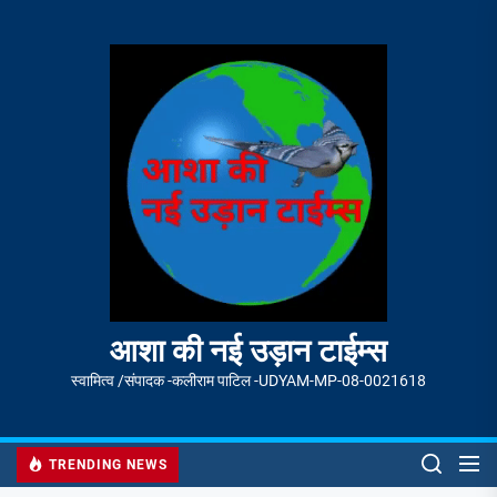
Skip
to
आशा
the
की
content
नई
उड़ान
टाईम्स
आशा की नई उड़ान टाईम्स
स्वामित्व /संपादक -कलीराम पाटिल -UDYAM-MP-08-0021618
TRENDING NEWS