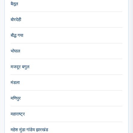
बैतूल
बोरदेही
बौद्ध गया
भोपाल
मजदूर बगुल
मंडला
मणिपुर
महाराष्ट्र
महेश मुंडा गांडेय झारखंड