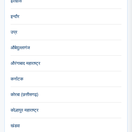
इतिहास
इन्दौर
उप्र
औबेदुल्लागंज
औरंगाबाद महाराष्ट्र
कर्नाटक
कोरबा (छत्तीसगढ़)
कोल्हापुर महाराष्ट्र
खंडवा