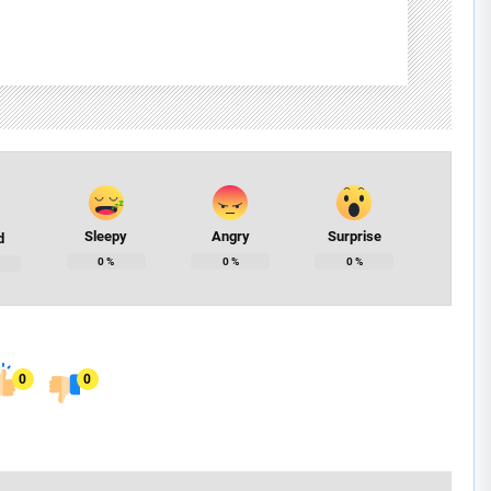
Sleepy
Angry
Surprise
d
0
%
0
%
0
%
0
0