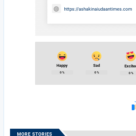
https://ashakinaiudaantimes.com
Happy
Sad
Excite
0
%
0
%
0
%
MORE STORIES