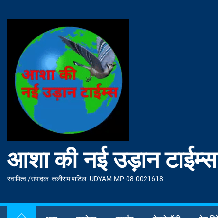
Skip
to
आशा
the
की
content
नई
उड़ान
टाईम्स
आशा की नई उड़ान टाईम्स
स्वामित्व /संपादक -कलीराम पाटिल -UDYAM-MP-08-0021618