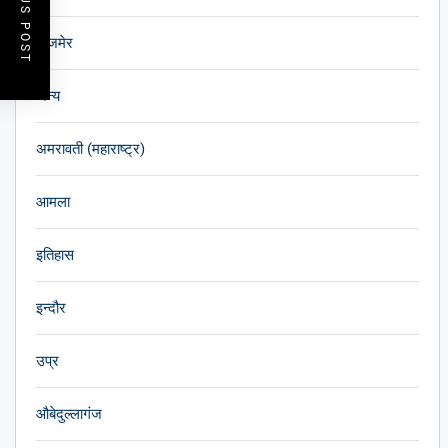
PREVIOUS POST
अजमेर
अन्य
अमरावती (महाराष्ट्र)
आमला
इतिहास
इन्दौर
उप्र
औबेदुल्लागंज