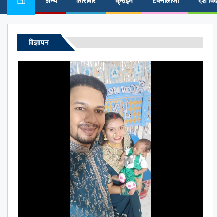
अन्य
कारोबार
क्राईम
टेक्नोलॉजी
देश विद
विज्ञापन