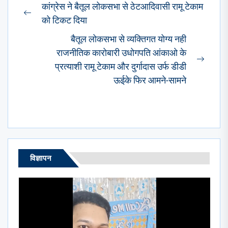
Post
कांग्रेस ने बैतूल लोकसभा से ठेटआदिवासी रामू टेकाम
navigation
Previous
को टिकट दिया
post:
बैतूल लोकसभा से व्यक्तिगत योग्य नही
राजनीतिक कारोबारी उधोगपति आंकाओ के
Next
प्रत्याशी रामू टेकाम और दुर्गादास उर्फ डीडी
post:
ऊईके फिर आमने-सामने
विज्ञापन