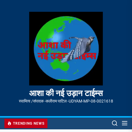
Skip
to
आशा
the
की
content
नई
उड़ान
टाईम्स
आशा की नई उड़ान टाईम्स
स्वामित्व /संपादक -कलीराम पाटिल -UDYAM-MP-08-0021618
TRENDING NEWS