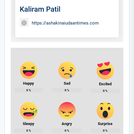
Kaliram Patil
https://ashakinaiudaantimes.com
Happy
Sad
Excited
0
%
0
%
0
%
Sleepy
Angry
Surprise
0
%
0
%
0
%