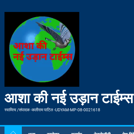
Skip
to
आशा
the
की
content
नई
उड़ान
टाईम्स
आशा की नई उड़ान टाईम्स
स्वामित्व /संपादक -कलीराम पाटिल -UDYAM-MP-08-0021618