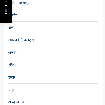
PREVIOUS POST
अकोला महाराष्ट्र
अजमेर
अन्य
अमरावती (महाराष्ट्र)
आमला
इतिहास
इन्दौर
उप्र
औबेदुल्लागंज