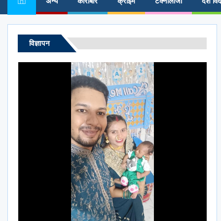
अन्य
कारोबार
क्राईम
टेक्नोलॉजी
देश विद
विज्ञापन