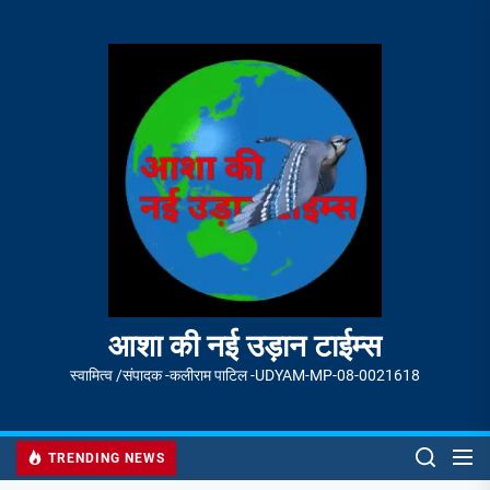
Skip
to
आशा
the
की
content
नई
उड़ान
टाईम्स
आशा की नई उड़ान टाईम्स
स्वामित्व /संपादक -कलीराम पाटिल -UDYAM-MP-08-0021618
TRENDING NEWS