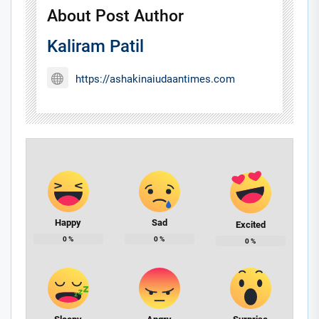
About Post Author
Kaliram Patil
https://ashakinaiudaantimes.com
Happy
Sad
Excited
0
%
0
%
0
%