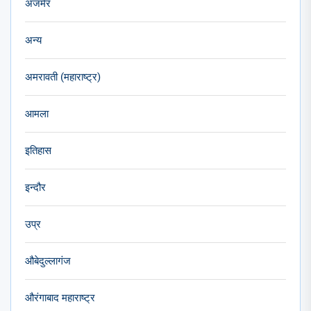
अजमेर
अन्य
अमरावती (महाराष्ट्र)
आमला
इतिहास
इन्दौर
उप्र
औबेदुल्लागंज
औरंगाबाद महाराष्ट्र