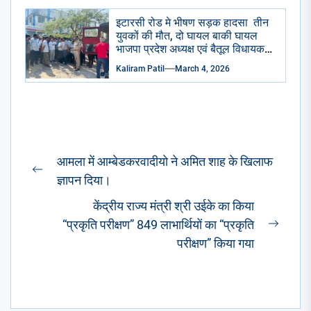
इटारसी रोड मे भीषण सड़क हादसा तीन
युवकों की मौत, दो घायल बाकी घायल
भाजपा प्रदेश अध्यक्ष एवं बैतूल विधायक
हेमंत खंडेलवाल ने जिला अस्पताल
Kaliram Patil
March 4, 2026
पहुंचकर जताया शोक घायलों के समुचित
उपचार के दिए निर्देश
Post
आमला में आम्बेडकरवादीयो ने अमित शाह के खिलाफ
navigation
Previous
ज्ञापन दिया।
post:
केंद्रीय राज्य मंत्री श्री उईके का किया
“प्रकृति परीक्षण” 849 लाभार्थियों का “प्रकृति
Next
परीक्षण” किया गया
post: