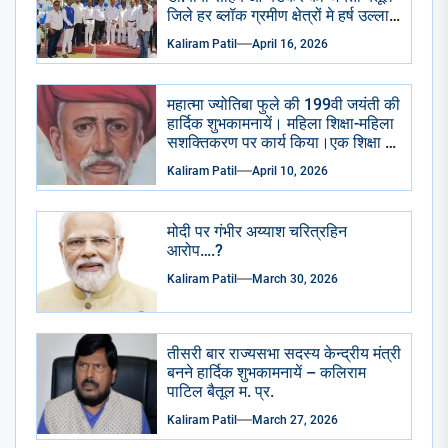
जिले हर ब्लॉक ग्रमीण क्षेत्रों मे हर्ष उल्लास
से मनाई गई सभी सामाजिक राजनैतिक
Kaliram Patil
April 16, 2026
प्रमुख संगठन भाजपा आप कांग्रेसीयो ने
प्रतिमा छायाचित्र पर पुष्प माला चढाई
अभिवादन किया . केक काटा गया ढोल
महात्मा ज्योतिबा फुले की 199वी जयंती की
ढमाके साथ रैली निकाली गई।
हार्दिक शुभकामनायें। महिला शिक्षा-महिला
सशक्तिकरण पर कार्य किया।एक शिक्षा के
अभाव मे शुद्रो का पतन हुआ है।
Kaliram Patil
April 10, 2026
मोदी पर गंभीर अय्याश चरित्रहिन
आरोप….?
Kaliram Patil
March 30, 2026
तीसरी बार राज्यसभा सदस्य केन्द्रीय मंत्री
बनने हार्दिक शुभकामनायें – कलिराम
पाटिल बैतूल म. प्र.
Kaliram Patil
March 27, 2026