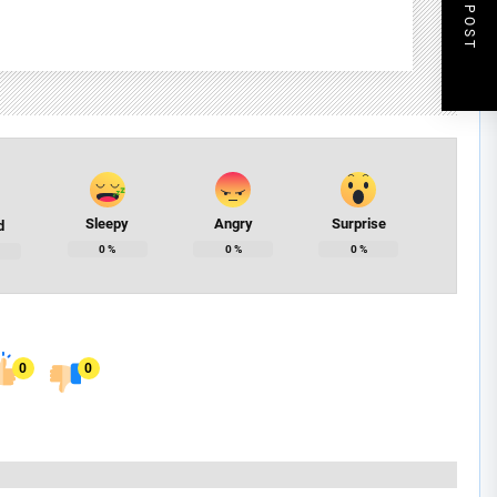
NEXT POST
Sleepy
Angry
Surprise
d
0
%
0
%
0
%
0
0