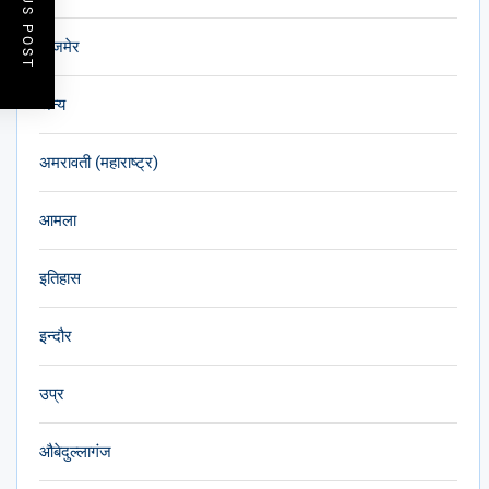
PREVIOUS POST
अजमेर
अन्य
अमरावती (महाराष्ट्र)
आमला
इतिहास
इन्दौर
उप्र
औबेदुल्लागंज