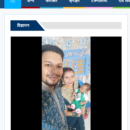
अन्य
कारोबार
क्राईम
टेक्नोलॉजी
देश विद
विज्ञापन