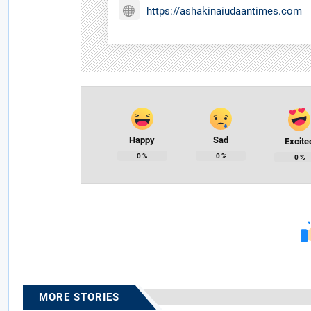
https://ashakinaiudaantimes.com
Happy
Sad
Excite
0
%
0
%
0
%
MORE STORIES