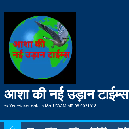
Skip
to
आशा
the
की
content
नई
उड़ान
टाईम्स
आशा की नई उड़ान टाईम्स
स्वामित्व /संपादक -कलीराम पाटिल -UDYAM-MP-08-0021618