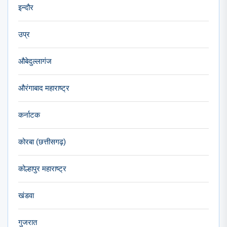
इन्दौर
उप्र
औबेदुल्लागंज
औरंगाबाद महाराष्ट्र
कर्नाटक
कोरबा (छत्तीसगढ़)
कोल्हापुर महाराष्ट्र
खंडवा
गुजरात