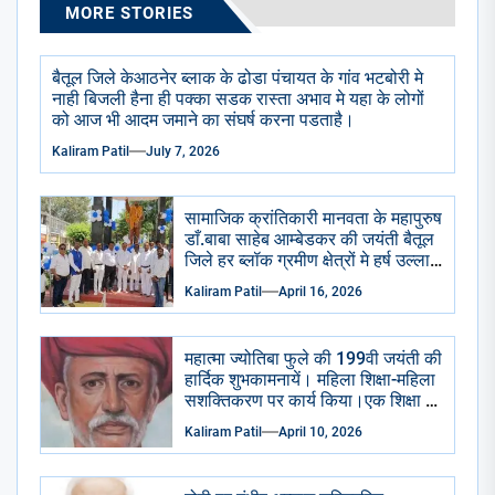
MORE STORIES
बैतूल जिले केआठनेर ब्लाक के ढोडा पंचायत के गांव भटबोरी मे
नाही बिजली हैना ही पक्का सडक रास्ता अभाव मे यहा के लोगों
को आज भी आदम जमाने का संघर्ष करना पडताहै।
Kaliram Patil
July 7, 2026
सामाजिक क्रांतिकारी मानवता के महापुरुष
डाँ.बाबा साहेब आम्बेडकर की जयंती बैतूल
जिले हर ब्लॉक ग्रमीण क्षेत्रों मे हर्ष उल्लास
से मनाई गई सभी सामाजिक राजनैतिक
Kaliram Patil
April 16, 2026
प्रमुख संगठन भाजपा आप कांग्रेसीयो ने
प्रतिमा छायाचित्र पर पुष्प माला चढाई
अभिवादन किया . केक काटा गया ढोल
महात्मा ज्योतिबा फुले की 199वी जयंती की
ढमाके साथ रैली निकाली गई।
हार्दिक शुभकामनायें। महिला शिक्षा-महिला
सशक्तिकरण पर कार्य किया।एक शिक्षा के
अभाव मे शुद्रो का पतन हुआ है।
Kaliram Patil
April 10, 2026