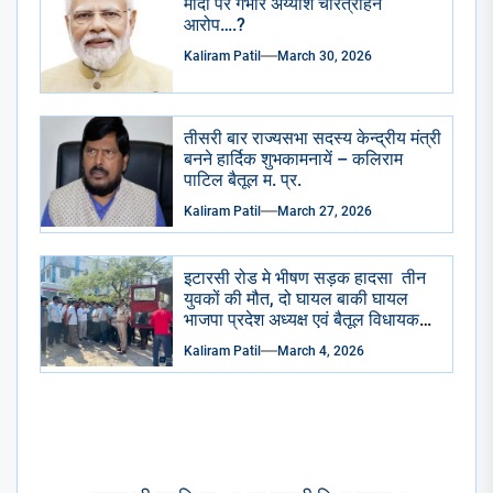
मोदी पर गंभीर अय्याश चरित्रहिन
आरोप….?
Kaliram Patil
March 30, 2026
तीसरी बार राज्यसभा सदस्य केन्द्रीय मंत्री
बनने हार्दिक शुभकामनायें – कलिराम
पाटिल बैतूल म. प्र.
Kaliram Patil
March 27, 2026
इटारसी रोड मे भीषण सड़क हादसा तीन
युवकों की मौत, दो घायल बाकी घायल
भाजपा प्रदेश अध्यक्ष एवं बैतूल विधायक
हेमंत खंडेलवाल ने जिला अस्पताल
Kaliram Patil
March 4, 2026
पहुंचकर जताया शोक घायलों के समुचित
उपचार के दिए निर्देश
Post