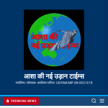
Skip
to
आशा
the
की
content
नई
उड़ान
टाईम्स
आशा की नई उड़ान टाईम्स
स्वामित्व /संपादक -कलीराम पाटिल -UDYAM-MP-08-0021618
TRENDING NEWS