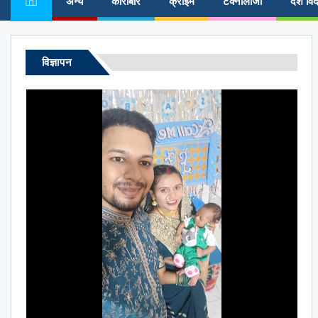
अन्य
कारोबार
क्राईम
टेक्नोलॉजी
देश विद
विज्ञापन