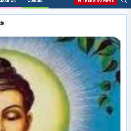
About Us
Contact
TRENDING NEWS
ती!