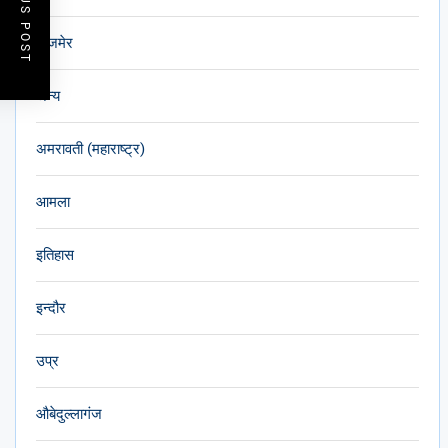
PREVIOUS POST
अजमेर
अन्य
अमरावती (महाराष्ट्र)
आमला
इतिहास
इन्दौर
उप्र
औबेदुल्लागंज