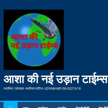
Skip
to
आशा
the
की
content
नई
उड़ान
टाईम्स
आशा की नई उड़ान टाईम्स
स्वामित्व /संपादक -कलीराम पाटिल -UDYAM-MP-08-0021618