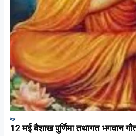
बैतूल
12 मई बैशाख पुर्णिमा तथागत भगवान गौ