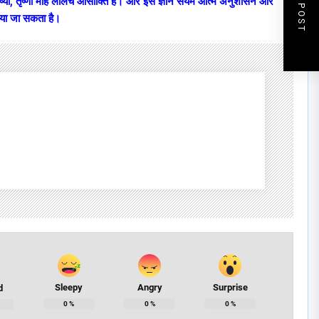
NEXT POST
ष्या, तृष्णा मोह लालच आसाक्ति है। और इसे ज्ञान संयम आत्म अनुशासन और
किया जा सकता है।
Sleepy
Angry
Surprise
d
0
%
0
%
0
%