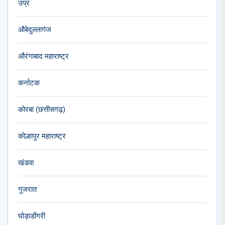
उप्र
औबेदुल्लागंज
औरंगाबाद महाराष्ट्र
कर्नाटक
कोरबा (छत्तीसगढ़)
कोल्हापुर महाराष्ट्र
खंडवा
गुजरात
घोड़ाडोंगरी