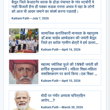
बैतूल जिले केआठनेर ब्लाक के ढोडा पंचायत के गांव भटबोरी मे
नाही बिजली हैना ही पक्का सडक रास्ता अभाव मे यहा के लोगों
को आज भी आदम जमाने का संघर्ष करना पडताहै।
Kaliram Patil
July 7, 2026
सामाजिक क्रांतिकारी मानवता के महापुरुष
डाँ.बाबा साहेब आम्बेडकर की जयंती बैतूल
जिले हर ब्लॉक ग्रमीण क्षेत्रों मे हर्ष उल्लास
से मनाई गई सभी सामाजिक राजनैतिक
Kaliram Patil
April 16, 2026
प्रमुख संगठन भाजपा आप कांग्रेसीयो ने
प्रतिमा छायाचित्र पर पुष्प माला चढाई
अभिवादन किया . केक काटा गया ढोल
महात्मा ज्योतिबा फुले की 199वी जयंती की
ढमाके साथ रैली निकाली गई।
हार्दिक शुभकामनायें। महिला शिक्षा-महिला
सशक्तिकरण पर कार्य किया।एक शिक्षा के
अभाव मे शुद्रो का पतन हुआ है।
Kaliram Patil
April 10, 2026
मोदी पर गंभीर अय्याश चरित्रहिन
आरोप….?
Kaliram Patil
March 30, 2026