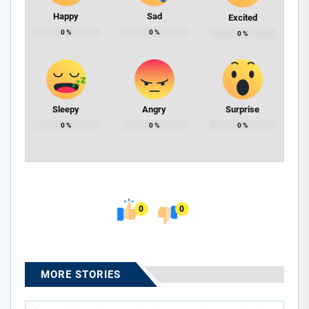
Happy
Sad
Excited
0
%
0
%
0
%
Sleepy
Angry
Surprise
0
%
0
%
0
%
0
0
MORE STORIES