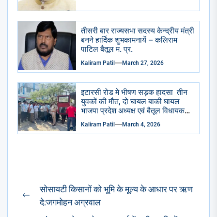
तीसरी बार राज्यसभा सदस्य केन्द्रीय मंत्री
बनने हार्दिक शुभकामनायें – कलिराम
पाटिल बैतूल म. प्र.
Kaliram Patil
March 27, 2026
इटारसी रोड मे भीषण सड़क हादसा तीन
युवकों की मौत, दो घायल बाकी घायल
भाजपा प्रदेश अध्यक्ष एवं बैतूल विधायक
हेमंत खंडेलवाल ने जिला अस्पताल
Kaliram Patil
March 4, 2026
पहुंचकर जताया शोक घायलों के समुचित
उपचार के दिए निर्देश
Post
सोसायटी किसानों को भूमि के मूल्य के आधार पर ऋण
navigation
Previous
दे:जगमोहन अग्रवाल
post: