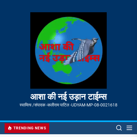
Skip
to
आशा
the
की
content
नई
उड़ान
टाईम्स
आशा की नई उड़ान टाईम्स
स्वामित्व /संपादक -कलीराम पाटिल -UDYAM-MP-08-0021618
TRENDING NEWS