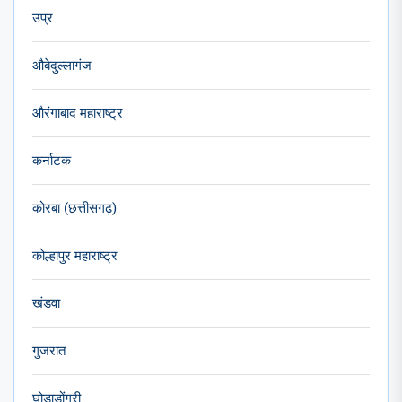
उप्र
औबेदुल्लागंज
औरंगाबाद महाराष्ट्र
कर्नाटक
कोरबा (छत्तीसगढ़)
कोल्हापुर महाराष्ट्र
खंडवा
गुजरात
घोड़ाडोंगरी