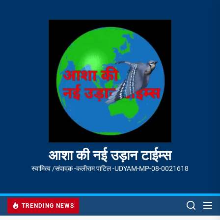
Skip
to
आशा
the
की
content
नई
उड़ान
टाईम्स
आशा की नई उड़ान टाईम्स
स्वामित्व /संपादक -कलीराम पाटिल -UDYAM-MP-08-0021618
TRENDING NEWS