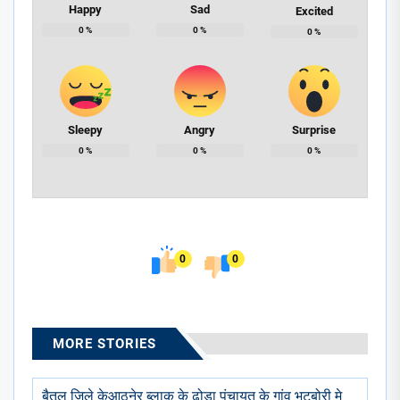
Happy
Sad
Excited
0
%
0
%
0
%
Sleepy
Angry
Surprise
0
%
0
%
0
%
0
0
MORE STORIES
बैतूल जिले केआठनेर ब्लाक के ढोडा पंचायत के गांव भटबोरी मे