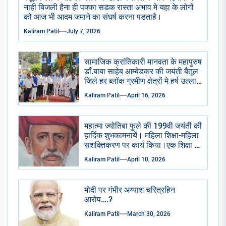
नाही बिजली हैना ही पक्का सडक रास्ता अभाव मे यहा के लोगों
को आज भी आदम जमाने का संघर्ष करना पडताहै।
Kaliram Patil
July 7, 2026
सामाजिक क्रांतिकारी मानवता के महापुरुष
डाँ.बाबा साहेब आम्बेडकर की जयंती बैतूल
जिले हर ब्लॉक ग्रमीण क्षेत्रों मे हर्ष उल्लास
से मनाई गई सभी सामाजिक राजनैतिक
Kaliram Patil
April 16, 2026
प्रमुख संगठन भाजपा आप कांग्रेसीयो ने
प्रतिमा छायाचित्र पर पुष्प माला चढाई
अभिवादन किया . केक काटा गया ढोल
महात्मा ज्योतिबा फुले की 199वी जयंती की
ढमाके साथ रैली निकाली गई।
हार्दिक शुभकामनायें। महिला शिक्षा-महिला
सशक्तिकरण पर कार्य किया।एक शिक्षा के
अभाव मे शुद्रो का पतन हुआ है।
Kaliram Patil
April 10, 2026
मोदी पर गंभीर अय्याश चरित्रहिन
आरोप….?
Kaliram Patil
March 30, 2026