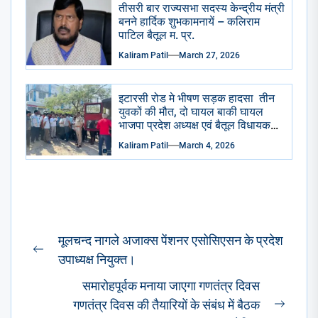
तीसरी बार राज्यसभा सदस्य केन्द्रीय मंत्री
बनने हार्दिक शुभकामनायें – कलिराम
पाटिल बैतूल म. प्र.
Kaliram Patil
March 27, 2026
इटारसी रोड मे भीषण सड़क हादसा तीन
युवकों की मौत, दो घायल बाकी घायल
भाजपा प्रदेश अध्यक्ष एवं बैतूल विधायक
हेमंत खंडेलवाल ने जिला अस्पताल
Kaliram Patil
March 4, 2026
पहुंचकर जताया शोक घायलों के समुचित
उपचार के दिए निर्देश
Post
मूलचन्द नागले अजाक्स पेंशनर एसोसिएसन के प्रदेश
navigation
Previous
उपाध्यक्ष नियुक्त।
post:
समारोहपूर्वक मनाया जाएगा गणतंत्र दिवस
गणतंत्र दिवस की तैयारियों के संबंध में बैठक
Next