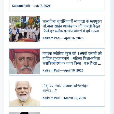
Kaliram Patil
July 7, 2026
सामाजिक क्रांतिकारी मानवता के महापुरुष
डाँ.बाबा साहेब आम्बेडकर की जयंती बैतूल
जिले हर ब्लॉक ग्रमीण क्षेत्रों मे हर्ष उल्लास
से मनाई गई सभी सामाजिक राजनैतिक
Kaliram Patil
April 16, 2026
प्रमुख संगठन भाजपा आप कांग्रेसीयो ने
प्रतिमा छायाचित्र पर पुष्प माला चढाई
अभिवादन किया . केक काटा गया ढोल
महात्मा ज्योतिबा फुले की 199वी जयंती की
ढमाके साथ रैली निकाली गई।
हार्दिक शुभकामनायें। महिला शिक्षा-महिला
सशक्तिकरण पर कार्य किया।एक शिक्षा के
अभाव मे शुद्रो का पतन हुआ है।
Kaliram Patil
April 10, 2026
मोदी पर गंभीर अय्याश चरित्रहिन
आरोप….?
Kaliram Patil
March 30, 2026