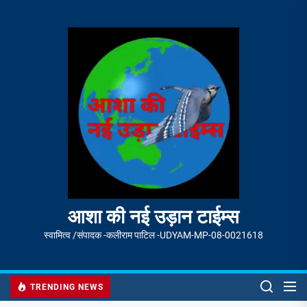
Skip
to
आशा
the
की
content
नई
उड़ान
टाईम्स
आशा की नई उड़ान टाईम्स
स्वामित्व /संपादक -कलीराम पाटिल -UDYAM-MP-08-0021618
TRENDING NEWS