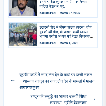
बनने हार्दिक शुभकामनायें – कलिराम
पाटिल बैतूल म. प्र.
Kaliram Patil
March 27, 2026
इटारसी रोड मे भीषण सड़क हादसा तीन
युवकों की मौत, दो घायल बाकी घायल
भाजपा प्रदेश अध्यक्ष एवं बैतूल विधायक
हेमंत खंडेलवाल ने जिला अस्पताल
Kaliram Patil
March 4, 2026
पहुंचकर जताया शोक घायलों के समुचित
उपचार के दिए निर्देश
Post
सुप्रीम कोर्ट ने नगद लेन देन के दावों पर कसी नकेल
navigation
। आयकर कानून का नगद लेन देन के मामलों में पालन
Previous
आवश्यक हुआ।
post:
राष्ट्र की समृद्धि का आधार उसकी शिक्षा
Next
व्यवस्था : प्रीति देवासकर