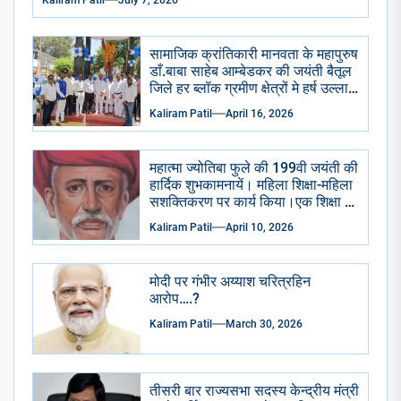
Kaliram Patil
July 7, 2026
सामाजिक क्रांतिकारी मानवता के महापुरुष
डाँ.बाबा साहेब आम्बेडकर की जयंती बैतूल
जिले हर ब्लॉक ग्रमीण क्षेत्रों मे हर्ष उल्लास
से मनाई गई सभी सामाजिक राजनैतिक
Kaliram Patil
April 16, 2026
प्रमुख संगठन भाजपा आप कांग्रेसीयो ने
प्रतिमा छायाचित्र पर पुष्प माला चढाई
अभिवादन किया . केक काटा गया ढोल
महात्मा ज्योतिबा फुले की 199वी जयंती की
ढमाके साथ रैली निकाली गई।
हार्दिक शुभकामनायें। महिला शिक्षा-महिला
सशक्तिकरण पर कार्य किया।एक शिक्षा के
अभाव मे शुद्रो का पतन हुआ है।
Kaliram Patil
April 10, 2026
मोदी पर गंभीर अय्याश चरित्रहिन
आरोप….?
Kaliram Patil
March 30, 2026
तीसरी बार राज्यसभा सदस्य केन्द्रीय मंत्री