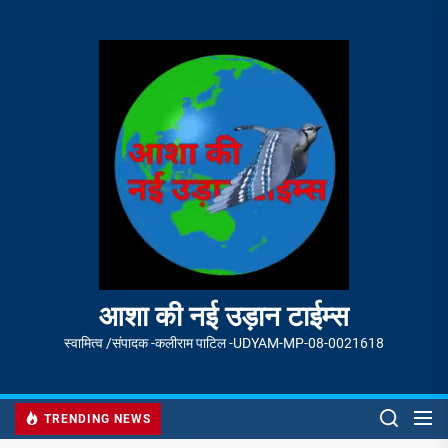
Skip
to
आशा
the
की
content
नई
उड़ान
टाईम्स
आशा की नई उड़ान टाईम्स
स्वामित्व /संपादक -कलीराम पाटिल -UDYAM-MP-08-0021618
TRENDING NEWS