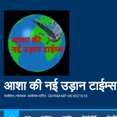
Skip
to
आशा
the
की
content
नई
उड़ान
टाईम्स
आशा की नई उड़ान टाईम्स
स्वामित्व /संपादक -कलीराम पाटिल -UDYAM-MP-08-0021618