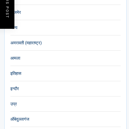
PREVIOUS POST
अजमेर
अन्य
अमरावती (महाराष्ट्र)
आमला
इतिहास
इन्दौर
उप्र
औबेदुल्लागंज