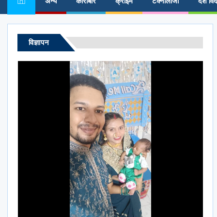
अन्य
कारोबार
क्राईम
टेक्नोलॉजी
देश विद
विज्ञापन