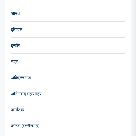
आमला
इतिहास
इन्दौर
उप्र
औबेदुल्लागंज
औरंगाबाद महाराष्ट्र
कर्नाटक
कोरबा (छत्तीसगढ़)