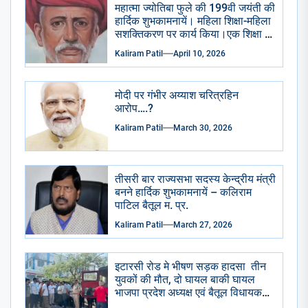
महात्मा ज्योतिबा फुले की 199वी जयंती की
ढमाके साथ रैली निकाली गई।
हार्दिक शुभकामनायें। महिला शिक्षा-महिला
सशक्तिकरण पर कार्य किया।एक शिक्षा के
अभाव मे शुद्रो का पतन हुआ है।
Kaliram Patil
April 10, 2026
मोदी पर गंभीर अय्याश चरित्रहिन
आरोप….?
Kaliram Patil
March 30, 2026
तीसरी बार राज्यसभा सदस्य केन्द्रीय मंत्री
बनने हार्दिक शुभकामनायें – कलिराम
पाटिल बैतूल म. प्र.
Kaliram Patil
March 27, 2026
इटारसी रोड मे भीषण सड़क हादसा तीन
युवकों की मौत, दो घायल बाकी घायल
भाजपा प्रदेश अध्यक्ष एवं बैतूल विधायक
हेमंत खंडेलवाल ने जिला अस्पताल