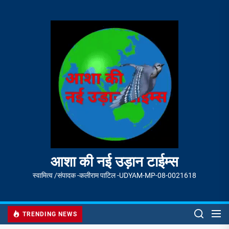
Skip
to
आशा
the
की
content
नई
उड़ान
टाईम्स
आशा की नई उड़ान टाईम्स
स्वामित्व /संपादक -कलीराम पाटिल -UDYAM-MP-08-0021618
TRENDING NEWS