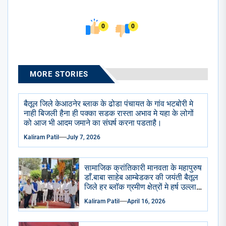
0
0
MORE STORIES
बैतूल जिले केआठनेर ब्लाक के ढोडा पंचायत के गांव भटबोरी मे
नाही बिजली हैना ही पक्का सडक रास्ता अभाव मे यहा के लोगों
को आज भी आदम जमाने का संघर्ष करना पडताहै।
Kaliram Patil
July 7, 2026
सामाजिक क्रांतिकारी मानवता के महापुरुष
डाँ.बाबा साहेब आम्बेडकर की जयंती बैतूल
जिले हर ब्लॉक ग्रमीण क्षेत्रों मे हर्ष उल्लास
से मनाई गई सभी सामाजिक राजनैतिक
Kaliram Patil
April 16, 2026
प्रमुख संगठन भाजपा आप कांग्रेसीयो ने
प्रतिमा छायाचित्र पर पुष्प माला चढाई
अभिवादन किया . केक काटा गया ढोल