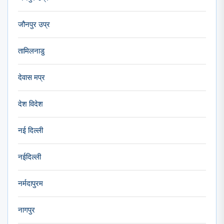
जौनपुर उप्र
तामिलनाडु
देवास मप्र
देश विदेश
नई दिल्ली
नईदिल्ली
नर्मदापुरम
नागपुर