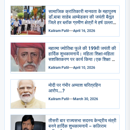
सामाजिक क्रांतिकारी मानवता के महापुरुष
डाँ.बाबा साहेब आम्बेडकर की जयंती बैतूल
जिले हर ब्लॉक ग्रमीण क्षेत्रों मे हर्ष उल्लास
से मनाई गई सभी सामाजिक राजनैतिक
Kaliram Patil
April 16, 2026
प्रमुख संगठन भाजपा आप कांग्रेसीयो ने
प्रतिमा छायाचित्र पर पुष्प माला चढाई
अभिवादन किया . केक काटा गया ढोल
महात्मा ज्योतिबा फुले की 199वी जयंती की
ढमाके साथ रैली निकाली गई।
हार्दिक शुभकामनायें। महिला शिक्षा-महिला
सशक्तिकरण पर कार्य किया।एक शिक्षा के
अभाव मे शुद्रो का पतन हुआ है।
Kaliram Patil
April 10, 2026
मोदी पर गंभीर अय्याश चरित्रहिन
आरोप….?
Kaliram Patil
March 30, 2026
तीसरी बार राज्यसभा सदस्य केन्द्रीय मंत्री
बनने हार्दिक शुभकामनायें – कलिराम