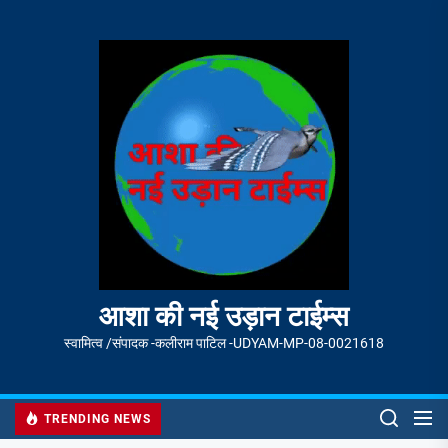
Skip
to
आशा
the
की
content
नई
उड़ान
टाईम्स
आशा की नई उड़ान टाईम्स
स्वामित्व /संपादक -कलीराम पाटिल -UDYAM-MP-08-0021618
TRENDING NEWS