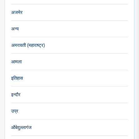
अजमेर
अन्य
अमरावती (महाराष्ट्र)
आमला
इतिहास
इन्दौर
उप्र
औबेदुल्लागंज