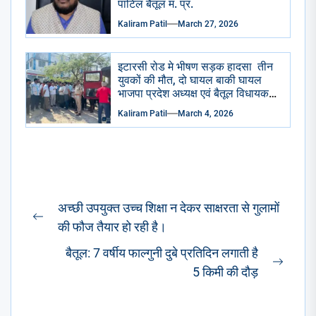
पाटिल बैतूल म. प्र.
Kaliram Patil
March 27, 2026
इटारसी रोड मे भीषण सड़क हादसा तीन
युवकों की मौत, दो घायल बाकी घायल
भाजपा प्रदेश अध्यक्ष एवं बैतूल विधायक
हेमंत खंडेलवाल ने जिला अस्पताल
Kaliram Patil
March 4, 2026
पहुंचकर जताया शोक घायलों के समुचित
उपचार के दिए निर्देश
Post
अच्छी उपयुक्त उच्च शिक्षा न देकर साक्षरता से गुलामों
navigation
Previous
की फौज तैयार हो रही है।
post:
बैतूल: 7 वर्षीय फाल्गुनी दुबे प्रतिदिन लगाती है
Next
5 किमी की दौड़
post: