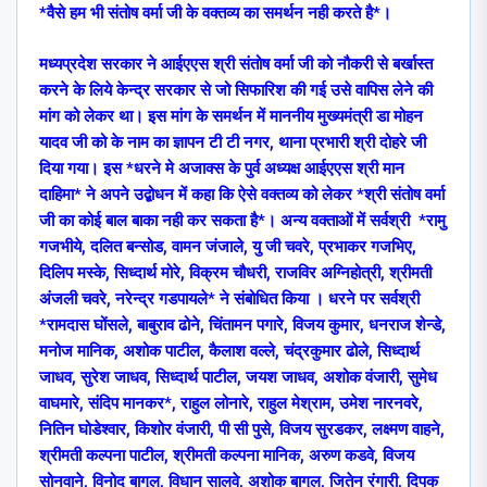
*वैसे हम भी संतोष वर्मा जी के वक्तव्य का समर्थन नही करते है*।
मध्यप्रदेश सरकार ने आईएएस श्री संतोष वर्मा जी को नौकरी से बर्खास्त
करने के लिये केन्द्र सरकार से जो सिफारिश की गई उसे वापिस लेने की
मांग को लेकर था। इस मांग के समर्थन में माननीय मुख्यमंत्री डा मोहन
यादव जी को के नाम का ज्ञापन टी टी नगर, थाना प्रभारी श्री दोहरे जी
दिया गया। इस *धरने मे अजाक्स के पुर्व अध्यक्ष आईएएस श्री मान
दाहिमा* ने अपने उद्बोधन में कहा कि ऐसे वक्तव्य को लेकर *श्री संतोष वर्मा
जी का कोई बाल बाका नही कर सकता है*। अन्य वक्ताओं में सर्वश्री *रामु
गजभीये, दलित बन्सोड, वामन जंजाले, यु जी चवरे, प्रभाकर गजभिए,
दिलिप मस्के, सिध्दार्थ मोरे, विक्रम चौधरी, राजविर अग्निहोत्री, श्रीमती
अंजली चवरे, नरेन्द्र गडपायले* ने संबोधित किया । धरने पर सर्वश्री
*रामदास घोंसले, बाबुराव ढोने, चिंतामन पगारे, विजय कुमार, धनराज शेन्डे,
मनोज मानिक, अशोक पाटील, कैलाश वल्ले, चंद्रकुमार ढोले, सिध्दार्थ
जाधव, सुरेश जाधव, सिध्दार्थ पाटील, जयश जाधव, अशोक वंजारी, सुमेध
वाघमारे, संदिप मानकर*, राहुल लोनारे, राहुल मेश्राम, उमेश नारनवरे,
नितिन घोडेश्वार, किशोर वंजारी, पी सी पुसे, विजय सुरडकर, लक्ष्मण वाहने,
श्रीमती कल्पना पाटील, श्रीमती कल्पना मानिक, अरुण कडवे, विजय
सोनवाने, विनोद बागुल, विधान सालवे, अशोक बागुल, जितेन रंगारी, दिपक