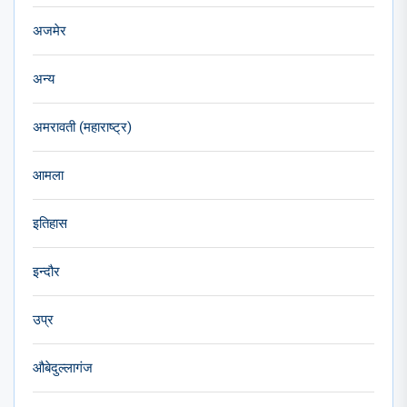
अजमेर
अन्य
अमरावती (महाराष्ट्र)
आमला
इतिहास
इन्दौर
उप्र
औबेदुल्लागंज