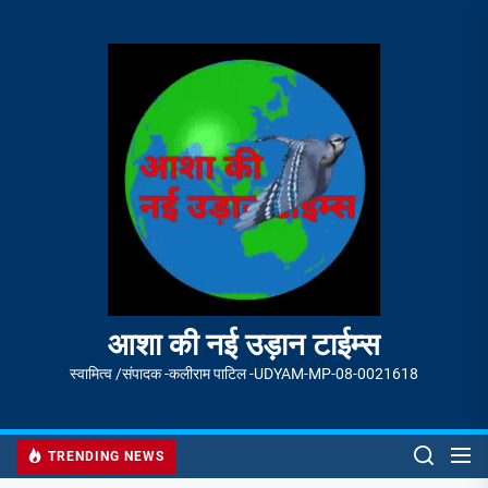
Skip
to
आशा
the
की
content
नई
उड़ान
टाईम्स
आशा की नई उड़ान टाईम्स
स्वामित्व /संपादक -कलीराम पाटिल -UDYAM-MP-08-0021618
TRENDING NEWS