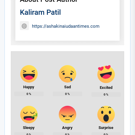
Kaliram Patil
https://ashakinaiudaantimes.com
Happy
Sad
Excited
0
%
0
%
0
%
Sleepy
Angry
Surprise
0
%
0
%
0
%