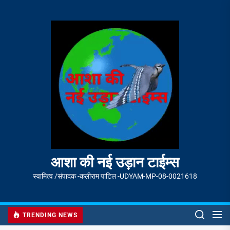
Skip
to
आशा
the
की
content
नई
उड़ान
टाईम्स
आशा की नई उड़ान टाईम्स
स्वामित्व /संपादक -कलीराम पाटिल -UDYAM-MP-08-0021618
TRENDING NEWS