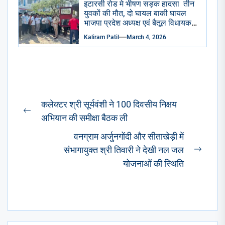
इटारसी रोड मे भीषण सड़क हादसा तीन
युवकों की मौत, दो घायल बाकी घायल
भाजपा प्रदेश अध्यक्ष एवं बैतूल विधायक
हेमंत खंडेलवाल ने जिला अस्पताल
Kaliram Patil
March 4, 2026
पहुंचकर जताया शोक घायलों के समुचित
उपचार के दिए निर्देश
Post
कलेक्टर श्री सूर्यवंशी ने 100 दिवसीय निक्षय
navigation
Previous
अभियान की समीक्षा बैठक ली
post:
वनग्राम अर्जुनगोंदी और सीताखेड़ी में
संभागायुक्त श्री तिवारी ने देखी नल जल
Next
योजनाओं की स्थिति
post: