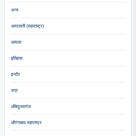
अन्य
अमरावती (महाराष्ट्र)
आमला
इतिहास
इन्दौर
उप्र
औबेदुल्लागंज
औरंगाबाद महाराष्ट्र