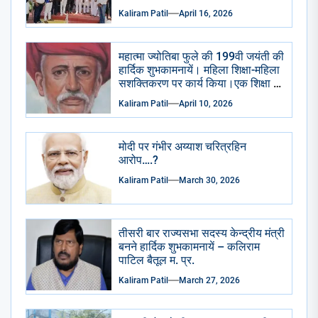
से मनाई गई सभी सामाजिक राजनैतिक
Kaliram Patil
April 16, 2026
प्रमुख संगठन भाजपा आप कांग्रेसीयो ने
प्रतिमा छायाचित्र पर पुष्प माला चढाई
अभिवादन किया . केक काटा गया ढोल
महात्मा ज्योतिबा फुले की 199वी जयंती की
ढमाके साथ रैली निकाली गई।
हार्दिक शुभकामनायें। महिला शिक्षा-महिला
सशक्तिकरण पर कार्य किया।एक शिक्षा के
अभाव मे शुद्रो का पतन हुआ है।
Kaliram Patil
April 10, 2026
मोदी पर गंभीर अय्याश चरित्रहिन
आरोप….?
Kaliram Patil
March 30, 2026
तीसरी बार राज्यसभा सदस्य केन्द्रीय मंत्री
बनने हार्दिक शुभकामनायें – कलिराम
पाटिल बैतूल म. प्र.
Kaliram Patil
March 27, 2026