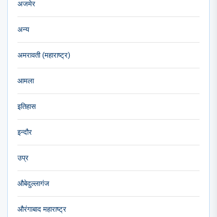
अजमेर
अन्य
अमरावती (महाराष्ट्र)
आमला
इतिहास
इन्दौर
उप्र
औबेदुल्लागंज
औरंगाबाद महाराष्ट्र