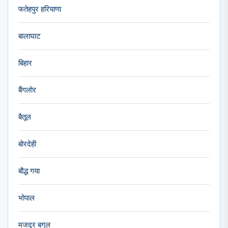
फतेहपुर हरियाणा
बालाघाट
बिहार
बैंगलोर
बैतूल
बोरदेही
बौद्ध गया
भोपाल
मजदूर बगुल