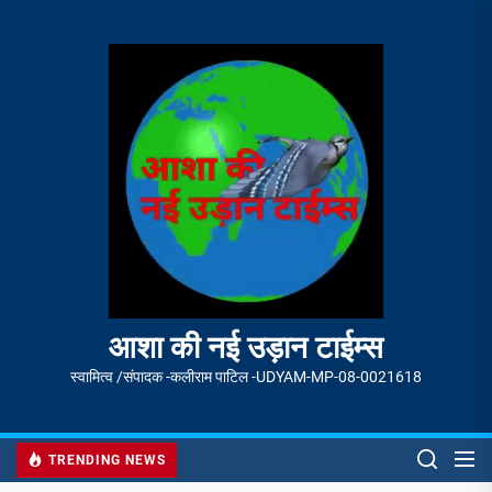
Skip
to
आशा
the
की
content
नई
उड़ान
टाईम्स
आशा की नई उड़ान टाईम्स
स्वामित्व /संपादक -कलीराम पाटिल -UDYAM-MP-08-0021618
TRENDING NEWS