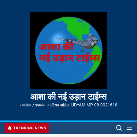
Skip
to
आशा
the
की
content
नई
उड़ान
टाईम्स
आशा की नई उड़ान टाईम्स
स्वामित्व /संपादक -कलीराम पाटिल -UDYAM-MP-08-0021618
TRENDING NEWS