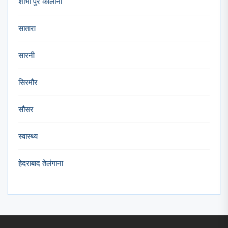
शोभा पुर कालोनी
सातारा
सारनी
सिरमौर
सौसर
स्वास्थ्य
हेदराबाद तेलंगाना