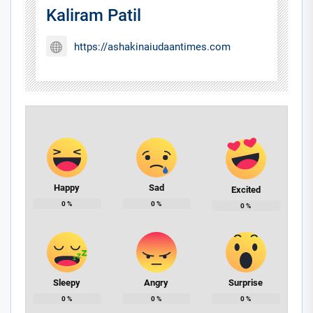
Kaliram Patil
https://ashakinaiudaantimes.com
Happy
Sad
Excited
0
%
0
%
0
%
Sleepy
Angry
Surprise
0
%
0
%
0
%