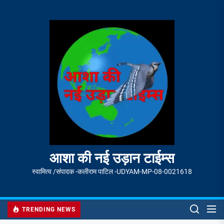
Skip
to
आशा
the
की
content
नई
उड़ान
टाईम्स
आशा की नई उड़ान टाईम्स
स्वामित्व /संपादक -कलीराम पाटिल -UDYAM-MP-08-0021618
TRENDING NEWS