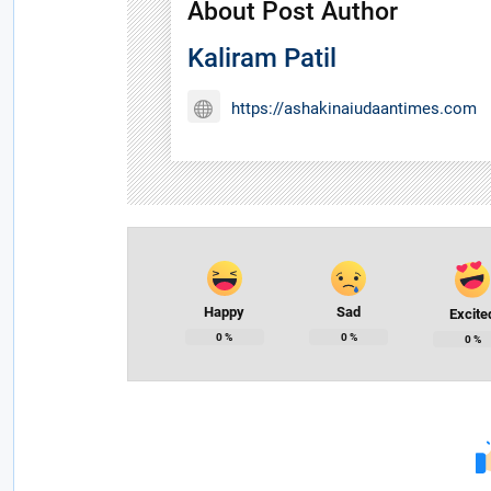
About Post Author
Kaliram Patil
https://ashakinaiudaantimes.com
Happy
Sad
Excite
0
%
0
%
0
%