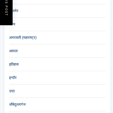
PREVIOUS POST
अजमेर
अन्य
अमरावती (महाराष्ट्र)
आमला
इतिहास
इन्दौर
उप्र
औबेदुल्लागंज