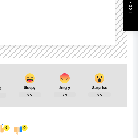
NEXT POST
Sleepy
Angry
Surprise
d
0
%
0
%
0
%
0
0