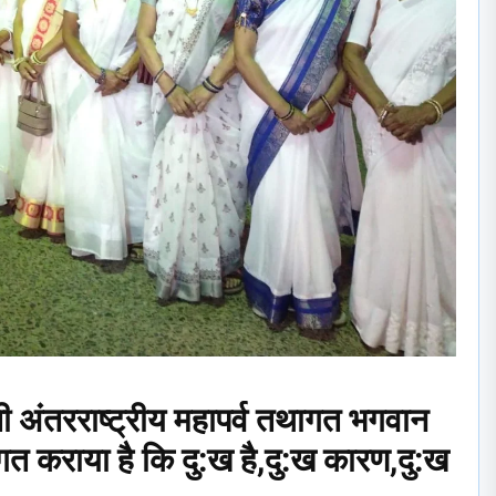
ती अंतरराष्ट्रीय महापर्व तथागत भगवान
वगत कराया है कि दु:ख है,दु:ख कारण,दु:ख