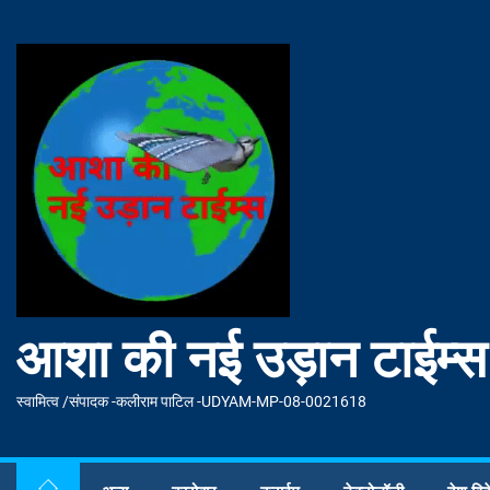
Skip
to
आशा
the
की
content
नई
उड़ान
टाईम्स
आशा की नई उड़ान टाईम्स
स्वामित्व /संपादक -कलीराम पाटिल -UDYAM-MP-08-0021618