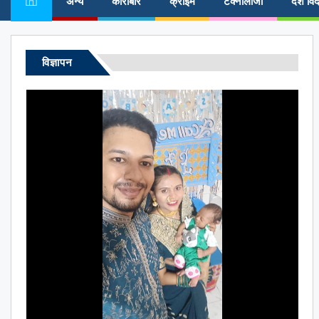
अन्य
कारोबार
क्राईम
टेक्नोलॉजी
देश विद
विज्ञापन