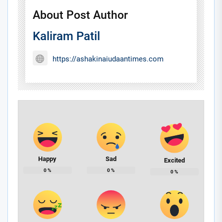
About Post Author
Kaliram Patil
https://ashakinaiudaantimes.com
Happy
Sad
Excited
0
%
0
%
0
%