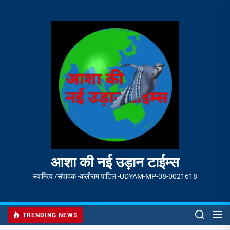
Skip
to
आशा
the
की
content
नई
उड़ान
टाईम्स
आशा की नई उड़ान टाईम्स
स्वामित्व /संपादक -कलीराम पाटिल -UDYAM-MP-08-0021618
TRENDING NEWS