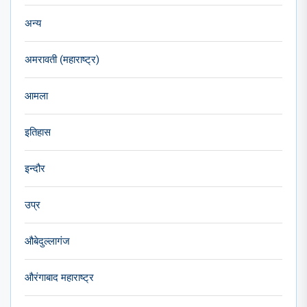
अन्य
अमरावती (महाराष्ट्र)
आमला
इतिहास
इन्दौर
उप्र
औबेदुल्लागंज
औरंगाबाद महाराष्ट्र